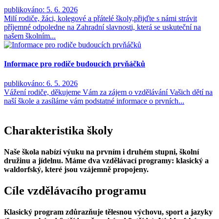
publikováno: 5. 6. 2026
Milí rodiče, žáci, kolegové a přátelé školy,přijďte s námi strávit
příjemné odpoledne na Zahradní slavnosti, která se uskuteční na
našem školním...
Informace pro rodiče budoucích prvňáčků
publikováno: 6. 5. 2026
Vážení rodiče, děkujeme Vám za zájem o vzdělávání Vašich dětí na
naší škole a zasíláme vám podstatné informace o prvních...
Charakteristika školy
Naše škola nabízí výuku na prvním i druhém stupni, školní
družinu a jídelnu. Máme dva vzdělávací programy: klasický a
waldorfský, které jsou vzájemně propojeny.
Cíle vzdělávacího programu
Klasický program zdůrazňuje tělesnou výchovu, sport a jazyky