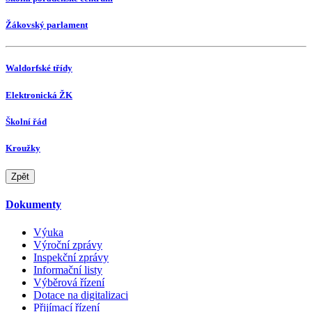
Žákovský parlament
Waldorfské třídy
Elektronická ŽK
Školní řád
Kroužky
Zpět
Dokumenty
Výuka
Výroční zprávy
Inspekční zprávy
Informační listy
Výběrová řízení
Dotace na digitalizaci
Přijímací řízení