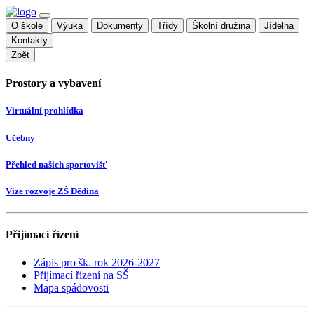
O škole
Výuka
Dokumenty
Třídy
Školní družina
Jídelna
Kontakty
Zpět
Prostory a vybavení
Virtuální prohlídka
Učebny
Přehled našich sportovišť
Vize rozvoje ZŠ Dědina
Přijímací řízení
Zápis pro šk. rok 2026-2027
Přijímací řízení na SŠ
Mapa spádovosti