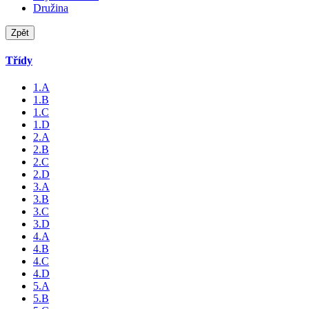
Družina
Zpět
Třídy
1.A
1.B
1.C
1.D
2.A
2.B
2.C
2.D
3.A
3.B
3.C
3.D
4.A
4.B
4.C
4.D
5.A
5.B