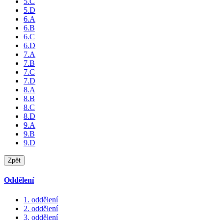
5.C
5.D
6.A
6.B
6.C
6.D
7.A
7.B
7.C
7.D
8.A
8.B
8.C
8.D
9.A
9.B
9.D
Zpět
Oddělení
1. oddělení
2. oddělení
3. oddělení