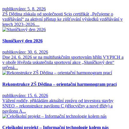
publikováno: 5. 8. 2026
ZŠ Dědina získala od společnosti Scio certifikát „Pečujeme o
vzdělávání“ za aktivní přístup ke zjišťování výsledků vzdělávání v
letech 2023–2026....
Sluníčkový den 2026
publikováno: 30. 6. 2026
Dne 24. 6. 2026 se na multifunkčním sportovním hřišti VYPICH a
v oboře Hvězda uskutečnila sportovní akce „Sluníčkový den“
určená...
Rekonstrukce ZŠ Dědina – orientační harmonogram prací
publikováno: 15. 6. 2026
Vážení rodiče, přikládám aktuální zprávu od investora stavby
SNEO – rekonstrukce pavilonu C (tělocvičny a nové třídy) a
pavilonu A...
Celoškolní projekt – Informační technologie kolem nás