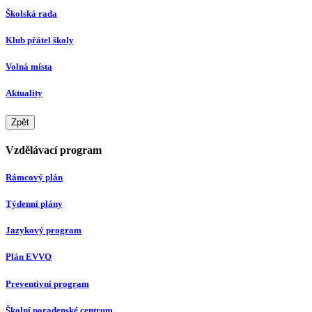
Školská rada
Klub přátel školy
Volná místa
Aktuality
Zpět
Vzdělávací program
Rámcový plán
Týdenní plány
Jazykový program
Plán EVVO
Preventivní program
Školní poradenské centrum