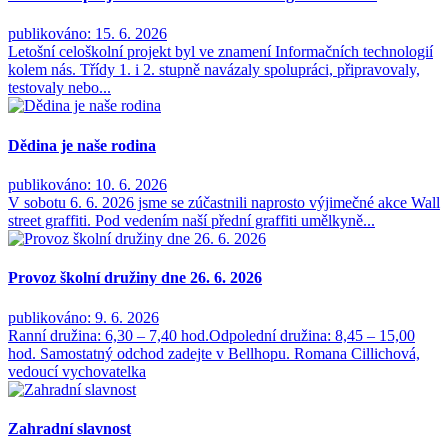
publikováno: 15. 6. 2026
Letošní celoškolní projekt byl ve znamení Informačních technologií
kolem nás. Třídy 1. i 2. stupně navázaly spolupráci, připravovaly,
testovaly nebo...
Dědina je naše rodina
publikováno: 10. 6. 2026
V sobotu 6. 6. 2026 jsme se zúčastnili naprosto výjimečné akce Wall
street graffiti. Pod vedením naší přední graffiti umělkyně...
Provoz školní družiny dne 26. 6. 2026
publikováno: 9. 6. 2026
Ranní družina: 6,30 – 7,40 hod.Odpolední družina: 8,45 – 15,00
hod. Samostatný odchod zadejte v Bellhopu. Romana Cillichová,
vedoucí vychovatelka
Zahradní slavnost