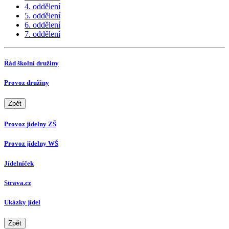
4. oddělení
5. oddělení
6. oddělení
7. oddělení
Řád školní družiny
Provoz družiny
Zpět
Provoz jídelny ZŠ
Provoz jídelny WŠ
Jídelníček
Strava.cz
Ukázky jídel
Zpět