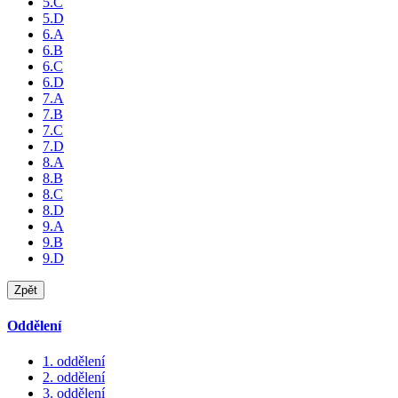
5.C
5.D
6.A
6.B
6.C
6.D
7.A
7.B
7.C
7.D
8.A
8.B
8.C
8.D
9.A
9.B
9.D
Zpět
Oddělení
1. oddělení
2. oddělení
3. oddělení