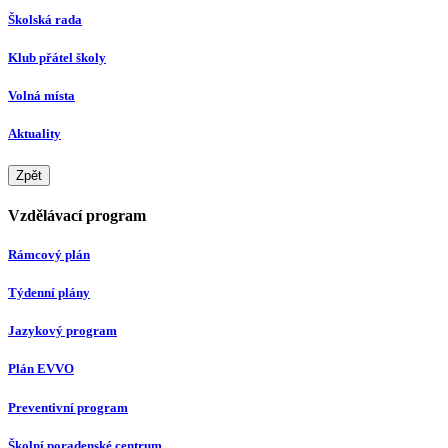
Školská rada
Klub přátel školy
Volná místa
Aktuality
Zpět
Vzdělávací program
Rámcový plán
Týdenní plány
Jazykový program
Plán EVVO
Preventivní program
Školní poradenské centrum