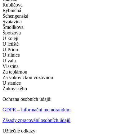
Rubličova
Rybničná
Schengenská
Svatavina
Šmolíkova
Špotzova
U kolejí
U letiště
U Prioru
U silnice
U valu
Vlastina
Za teplárnou
Za vokovickou vozovnou
U stanice
Žukovského
Ochrana osobních údajů:
GDPR – informační memorandum
Zásady zpracování osobních údajů
Užitečné odkazy: