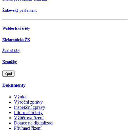
Žákovský parlament
Waldorfské třídy
Elektronická ŽK
Školní řád
Kroužky
Zpět
Dokumenty
Výuka
Výroční zprávy
Inspekční zprávy
Informační listy
Výběrová řízení
Dotace na digitalizaci
Přijímací řízení