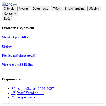
O škole
Výuka
Dokumenty
Třídy
Školní družina
Jídelna
Kontakty
Zpět
Prostory a vybavení
Virtuální prohlídka
Učebny
Přehled našich sportovišť
Vize rozvoje ZŠ Dědina
Přijímací řízení
Zápis pro šk. rok 2026-2027
Přijímací řízení na SŠ
Mapa spádovosti