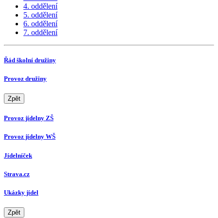
4. oddělení
5. oddělení
6. oddělení
7. oddělení
Řád školní družiny
Provoz družiny
Zpět
Provoz jídelny ZŠ
Provoz jídelny WŠ
Jídelníček
Strava.cz
Ukázky jídel
Zpět