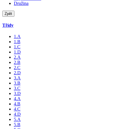
Družina
Zpět
Třídy
1.A
1.B
1.C
1.D
2.A
2.B
2.C
2.D
3.A
3.B
3.C
3.D
4.A
4.B
4.C
4.D
5.A
5.B