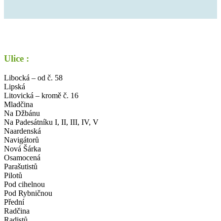
Ulice :
Libocká – od č. 58
Lipská
Litovická – kromě č. 16
Mladčina
Na Džbánu
Na Padesátníku I, II, III, IV, V
Naardenská
Navigátorů
Nová Šárka
Osamocená
Parašutistů
Pilotů
Pod cihelnou
Pod Rybničnou
Přední
Radčina
Radistů