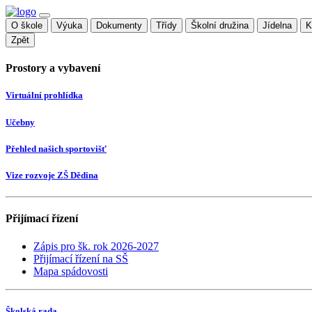
O škole
Výuka
Dokumenty
Třídy
Školní družina
Jídelna
K
Zpět
Prostory a vybavení
Virtuální prohlídka
Učebny
Přehled našich sportovišť
Vize rozvoje ZŠ Dědina
Přijímací řízení
Zápis pro šk. rok 2026-2027
Přijímací řízení na SŠ
Mapa spádovosti
Školská rada