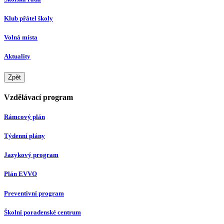
Klub přátel školy
Volná místa
Aktuality
Zpět
Vzdělávací program
Rámcový plán
Týdenní plány
Jazykový program
Plán EVVO
Preventivní program
Školní poradenské centrum