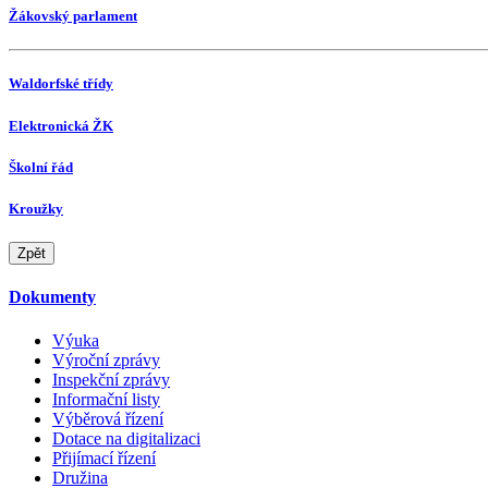
Žákovský parlament
Waldorfské třídy
Elektronická ŽK
Školní řád
Kroužky
Zpět
Dokumenty
Výuka
Výroční zprávy
Inspekční zprávy
Informační listy
Výběrová řízení
Dotace na digitalizaci
Přijímací řízení
Družina