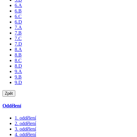
6.A
6.B
6.C
6.D
7.A
7.B
7.C
7.D
8.A
8.B
8.C
8.D
9.A
9.B
9.D
Zpět
Oddělení
1. oddělení
2. oddělení
3. oddělení
4. oddělení