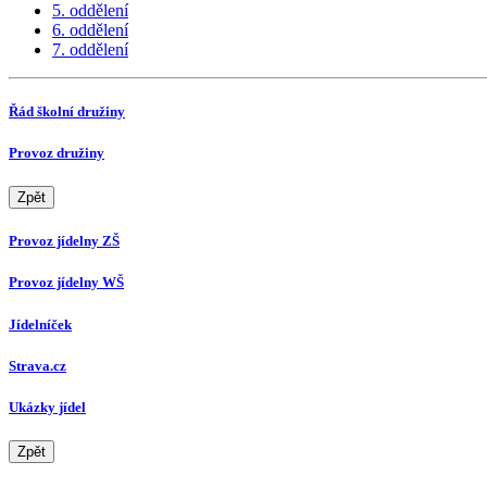
5. oddělení
6. oddělení
7. oddělení
Řád školní družiny
Provoz družiny
Zpět
Provoz jídelny ZŠ
Provoz jídelny WŠ
Jídelníček
Strava.cz
Ukázky jídel
Zpět