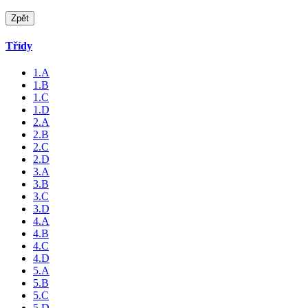
Zpět
Třídy
1.A
1.B
1.C
1.D
2.A
2.B
2.C
2.D
3.A
3.B
3.C
3.D
4.A
4.B
4.C
4.D
5.A
5.B
5.C
5.D